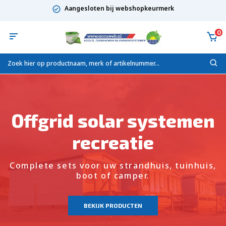
Aangesloten bij webshopkeurmerk
0
Offgrid solar systemen
recreatie
Complete sets voor uw strandhuis, tuinhuis,
boot of camper.
BEKIJK PRODUCTEN