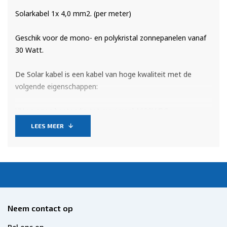
Solarkabel 1x 4,0 mm2. (per meter)
Geschik voor de mono- en polykristal zonnepanelen vanaf
30 Watt.
De Solar kabel is een kabel van hoge kwaliteit met de
volgende eigenschappen:
UV en ozon bestendig tot maximaal 1600V DC
temperatuurrange -40 tot +90 graden C.
LEES MEER
Geschikt voor vaste en flexibele montage, kleur zwart.
Dit is een enkele 4 mm2 draad.
U dient bij uw bestelling hiermee rekening te houden, dus
2x de lengte bestellen welke u nodig heeft.
Neem contact op
De prijs is per meter.