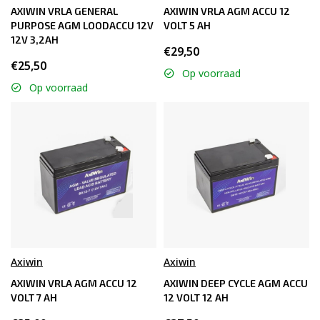
AXIWIN VRLA GENERAL
AXIWIN VRLA AGM ACCU 12
PURPOSE AGM LOODACCU 12V
VOLT 5 AH
12V 3,2AH
€29,50
€25,50
Op voorraad
Op voorraad
Axiwin
Axiwin
AXIWIN VRLA AGM ACCU 12
AXIWIN DEEP CYCLE AGM ACCU
VOLT 7 AH
12 VOLT 12 AH