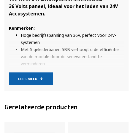
36 Volts paneel, ideaal voor het laden van 24V
Accusystemen.
Kenmerken:
Hoge bedrijfsspanning van 36V, perfect voor 24V-
systemen
Met 5 geleiderbanen 5BB verhoogt u de efficiëntie
van de module door de serieweerstand te
verminderen
IP65 aansluitdoos met 90 cm lange 4 mm²
zonnekabel en MC4-stekker
LEES MEER
Geïntegreerde bypass-diode - minimale
prestatievermindering bij schaduw
TÜV gecertificeerd
Gerelateerde producten
Oppervlak van gehard ESG-solarglas met
weerbestendige coating
Extra robuust frame van geanodiseerd aluminium