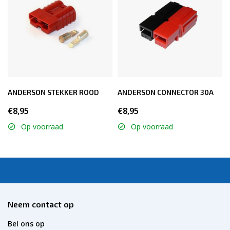
EAN: 6096141250286
Voltage: 24V
Capaciteit: 3A
Merk: Voltium Energy®
Gewicht: 0.8 kg
Technologie: LifePO4
Output Voltage: 29,2V
ANDERSON STEKKER ROOD
ANDERSON CONNECTOR 30A
Input Voltage: 220–240VAC, 50–60Hz
€8,95
€8,95
Soorten accu's: LiFePO4
Omgevingstemperatuur: -20 °C To +50°C
Op voorraad
Op voorraad
Type Lader: Vol automatisch
Neem contact op
Bel ons op