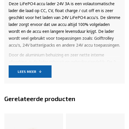
Deze LiFePO4 accu lader 24V 3A is een volautomatische
lader die laad op CC, CV, float charge / cut off en is zeer
geschikt voor het laden van 24V LiFePO4 accu's. De slimme
lader zorgt ervoor dat uw accu altijd 100% volgeladen
wordt en de accu een langere levensduur krijgt. De lader
wordt veel gebruikt voor toepassingen zoals: Golftrolley
accu's, 24V batterijpacks en andere 24V accu toepassingen.
Door de aluminium behuizing en zeer nette interne
afwerking, is de lader robuust en gebruiksvriendelijk. De 2
Leds op de lader laten status van het laden zien. In de
LEES MEER
lader zit een ventilator ingebouwd die zorgt voor het
koelen van de lader.
Beveiliging
Gerelateerde producten
De lader is beschermt tegen;
- overladen
- kortsluiting
- verkeerd aansluiten op de accupolen
- schakelt uit wanneer er teveel stroom gegeven wordt.