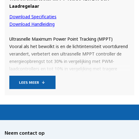
Laadregelaar
Download Specificaties
Download Handleiding
Ultrasnelle Maximum Power Point Tracking (MPPT)
Vooral als het bewolkt is en de lichtintensiteit voortdurend
verandert, verbetert een ultrasnelle MPPT controller de
energieopbrengst tot 30% in vergelijking met PWM-
laadcontrollers en tot 10% in vergelijking met tragere
MPPT-controllers
LEES MEER
Het eerste getal in de productnaam geeft de maximale
spanning aan die op de PV ingang van deze regelaar kan
worden aangesloten met een (serie) zonnepanelen. Het
tweede getal geeft de maximale laadstroom van de
regelaar aan bij 12, 24, 36 of 48V afhankelijk van het type
regelaar. Er zijn regelaars voor 12/24V maar ook regelaars
die daarbij ook 36V en 48V batterij banken kunnen opladen
Neem contact op
(zie handleiding).