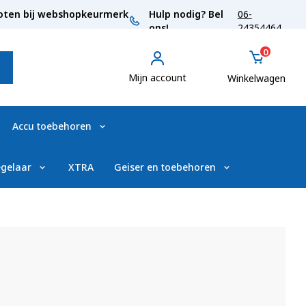
oten bij webshopkeurmerk
Hulp nodig? Bel
06-
ons!
24354464
0
Mijn account
Winkelwagen
Accu toebehoren
gelaar
XTRA
Geiser en toebehoren