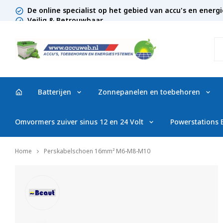
De online specialist op het gebied van accu's en ener
Veilig & Betrouwbaar
Batterijen
Zonnepanelen en toebehoren
Omvormers zuiver sinus 12 en 24 Volt
Powerstations
Home
Perskabelschoen 16mm² M6-M8-M10