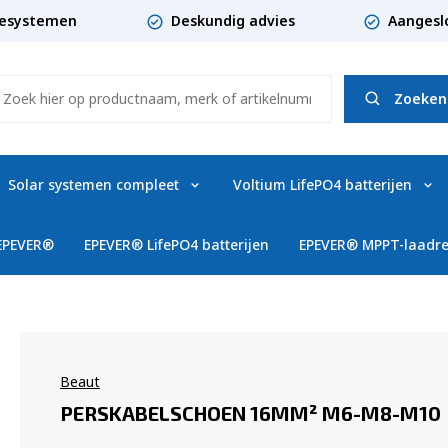
giesystemen
Deskundig advies
Aangesl
Zoeken
Solar systemen compleet
Voltium LifePO4 batterijen
 EPEVER®
EPEVER® LifePO4 batterijen
EPEVER® MPPT-laadre
Beaut
PERSKABELSCHOEN 16MM² M6-M8-M10