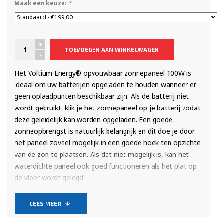
Maak een keuze:
*
+
TOEVOEGEN AAN WINKELWAGEN
-
Het Voltium Energy® opvouwbaar zonnepaneel 100W is
ideaal om uw batterijen opgeladen te houden wanneer er
geen oplaadpunten beschikbaar zijn. Als de batterij niet
wordt gebruikt, klik je het zonnepaneel op je batterij zodat
deze geleidelijk kan worden opgeladen. Een goede
zonneopbrengst is natuurlijk belangrijk en dit doe je door
het paneel zoveel mogelijk in een goede hoek ten opzichte
van de zon te plaatsen. Als dat niet mogelijk is, kan het
waterdichte paneel ook goed functioneren als het plat op
de vloer wordt gelegd.
De ervaring van ons expertpanel is dat als je het paneel
LEES MEER
altijd aansluit op je Voltium Energy® accu of Outdoor