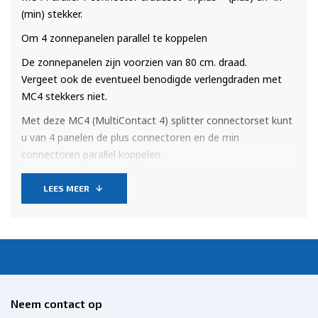
(min) stekker.
Om 4 zonnepanelen parallel te koppelen
De zonnepanelen zijn voorzien van 80 cm. draad.
Vergeet ook de eventueel benodigde verlengdraden met
MC4 stekkers niet.
Met deze MC4 (MultiContact 4) splitter connectorset kunt
u van 4 panelen de plus connectoren en de min
connectoren parallel koppelen.
Noodzakelijk wanneer u 4 of meer zonnepanelen parallel
wilt aansluiten om 12 Volt te behouden.
LEES MEER
Neem contact op