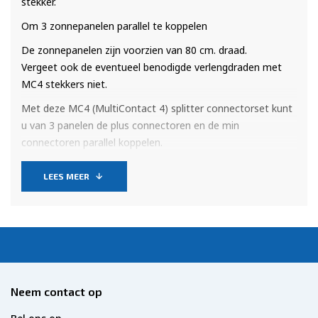
stekker.
Om 3 zonnepanelen parallel te koppelen
De zonnepanelen zijn voorzien van 80 cm. draad.
Vergeet ook de eventueel benodigde verlengdraden met
MC4 stekkers niet.
Met deze MC4 (MultiContact 4) splitter connectorset kunt
u van 3 panelen de plus connectoren en de min
connectoren parallel koppelen.
Noodzakelijk wanneer u 3 of meer zonnepanelen parallel
wilt aansluiten om 12 Volt te behouden.
LEES MEER
Neem contact op