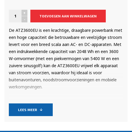
+
TOEVOEGEN AAN WINKELWAGEN
-
De ATZ3600EU is een krachtige, draagbare powerbank met
een hoge capaciteit die betrouwbare en veelzijdige stroom
levert voor een breed scala aan AC- en DC-apparaten. Met
een indrukwekkende capaciteit van 2048 Wh en een 3600
W-omvormer (met een piekvermogen van 5400 W en een
zuivere sinusgolf) kan de ATZ3600EU vrijwel elk apparaat
van stroom voorzien, waardoor hij ideaal is voor
buitenavonturen, noodstroomvoorzieningen en mobiele
werkomgevingen.
LEES MEER
Dankzij de mogelijkheid om tot wel 14 apparaten tegelijk
van stroom te voorzien, biedt dit powerstation een
uitgebreide selectie aan AC-, DC- en USB-poorten om aan