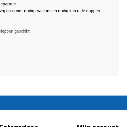
separatie
rij en is niet nodig maar indien nodig kan u de doppen
dkleppen geschikt
iaal gemaakt om de professionele gebruiker een
fs onder de moeilijkste omstandigheden. De
menaal. Bovendien wordt ervoor gezorgd dat voor iedere
tie dat de batterijen de strengste kwaliteitsproeven met
Categorieën
Mijn account