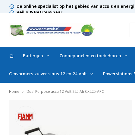
De online specialist op het gebied van accu's en ener
Veilig & Betrouwbaar
Batterijen
Zonnepanelen en toebehoren
Omvormers zuiver sinus 12 en 24 Volt
Powerstations
Home
Dual Purpose accu 12 Volt 225 Ah CX225-APC