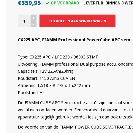
€359,95
OP VOORRAAD
LEVERTIJD: BINNEN 3 W
+
TOEVOEGEN AAN WINKELWAGEN
-
CX225 APC, FIAMM Professional PowerCube APC semi-t
Type: CX225 APC / LFD230 / 96803 STMF
Uitvoering: FIAMM professional Dual purpose accu, onderho
Capaciteit: 12V 225Ah(20hrs)
Koudstart: 1150 Amp CCA EN
Afmeting: L.518 x B.273 x Th.242 mm
Poolstand: +L
De FIAMM CUBE APC Semi-tractie accu’s zijn speciaal voor 
veelal diep ontladen worden. Een voorbeeld daarvan is o.a.
apparatuur tegelijk gebruikt wordt. Het zijn dan ook uitstek
De Voordelen van de FIAMM POWER CUBE SEMI-TRACTIE AC