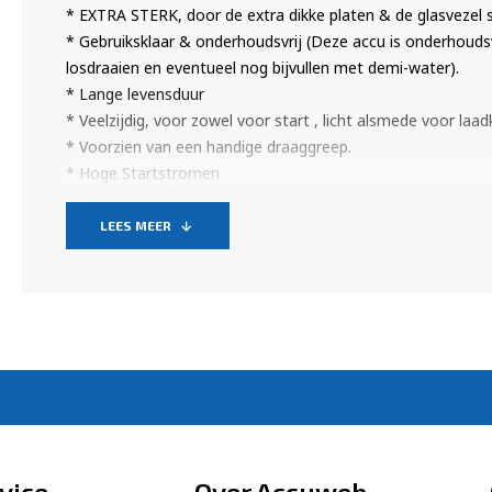
* EXTRA STERK, door de extra dikke platen & de glasvezel 
* Gebruiksklaar & onderhoudsvrij (Deze accu is onderhoudsv
losdraaien en eventueel nog bijvullen met demi-water).
* Lange levensduur
* Veelzijdig, voor zowel voor start , licht alsmede voor laa
* Voorzien van een handige draaggreep.
* Hoge Startstromen
* Trillingsbestendig
* Hoge laadacceptatie.
LEES MEER
Het FIAMM CUBE APC Semi-tractie accu programma is spec
maximum aan autonomie en levensduur te garanderen – zel
betrouwbaarheid van deze compacte krachtpatsers is feno
type accu het onderhoud en de zelfontlading minimaal zijn.
Het FIAMM label dat op de accu is aangebracht is uw garan
succes hebben doorstaan.
Levensduur wordt uitgedrukt in cycli.
vice
Over Accuweb