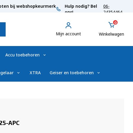
oten bij webshopkeurmerk
Hulp nodig? Bel
06-
ons!
24354464
0
Mijn account
Winkelwagen
Accu toebehoren
gelaar
XTRA
Geiser en toebehoren
225-APC