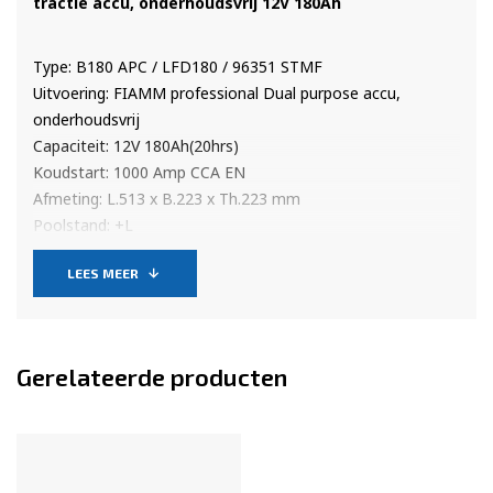
tractie accu, onderhoudsvrij 12V 180Ah
Type: B180 APC / LFD180 / 96351 STMF
Uitvoering: FIAMM professional Dual purpose accu,
onderhoudsvrij
Capaciteit: 12V 180Ah(20hrs)
Koudstart: 1000 Amp CCA EN
Afmeting: L.513 x B.223 x Th.223 mm
Poolstand: +L
De FIAMM CUBE APC Semi-tractie accu’s zijn speciaal voor
LEES MEER
het gebruik bij zware toepassingen waarbij de accu’s veelal
diep ontladen worden. Een voorbeeld daarvan is o.a. bij
gebruik van laadkleppen maar zeker ook daar waar veel
apparatuur tegelijk gebruikt wordt. Het zijn dan ook
Gerelateerde producten
uitstekende kwaliteitsbatterijen!
De Voordelen van de FIAMM POWER CUBE SEMI-TRACTIE
ACCU'S op een rij: