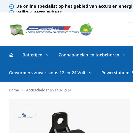
De online specialist op het gebied van accu's en ener
Veilig & Betrouwbaar
Batterijen
Zonnepanelen en toebehoren
Omvormers zuiver sinus 12 en 24 Volt
Powerstations
Home
Accuscheider BS140-12/24