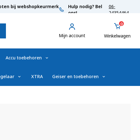
oten bij webshopkeurmerk
Hulp nodig? Bel
06-
ons!
24354464
0
Mijn account
Winkelwagen
Accu toebehoren
gelaar
XTRA
Geiser en toebehoren